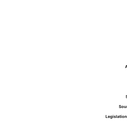
A
Sou
Legislati