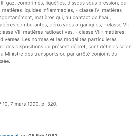
e II: gaz, comprimés, liquéfiés, dissous sous pression, ou
I: matières liquides inflammables, - classe IV: matières
spontanément, matières qui, au contact de l'eau,
atières comburantes, péroxydes organiques, - classe VI:
lasse VII: matières radioactives, - classe VIII: matières
 diverses. Les normes et les modalités particulières
 des dispositions du présent décret, sont définies selon
du Ministre des transports ou par arrêté conjoint du
ssée.
º 10, 7 mars 1990, p. 320.
on
05 Feb 1983
ronnement.