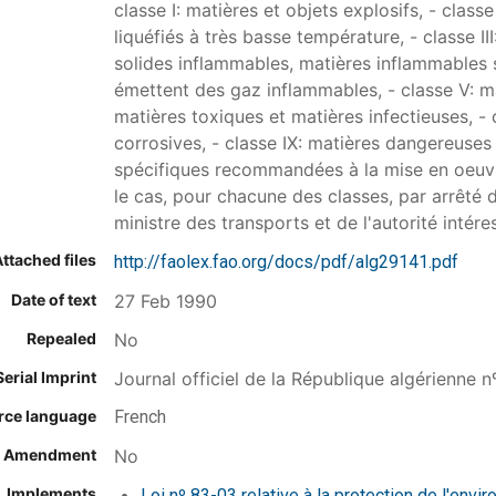
classe I: matières et objets explosifs, - class
liquéfiés à très basse température, - classe II
solides inflammables, matières inflammables 
émettent des gaz inflammables, - classe V: m
matières toxiques et matières infectieuses, - c
corrosives, - classe IX: matières dangereuses
spécifiques recommandées à la mise en oeuvre
le cas, pour chacune des classes, par arrêté 
ministre des transports et de l'autorité intére
ttached files
http://faolex.fao.org/docs/pdf/alg29141.pdf
Date of text
27 Feb 1990
Repealed
No
Serial Imprint
Journal officiel de la République algérienne n
rce language
French
on Amendment
No
Implements
Loi nº 83-03 relative à la protection de l'envi