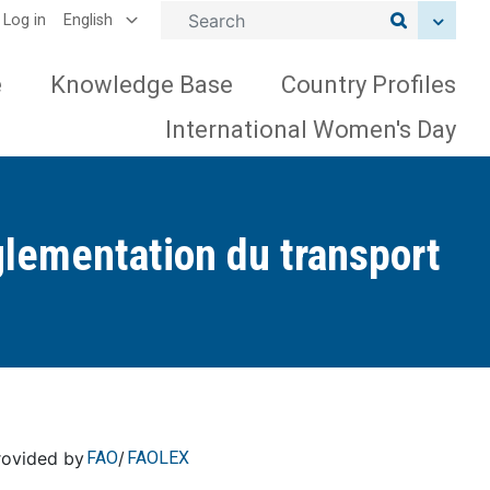
lect your language
English
Log in
User account menu
e
Knowledge Base
Country Profiles
International Women's Day
glementation du transport
provided by
FAO
/
FAOLEX