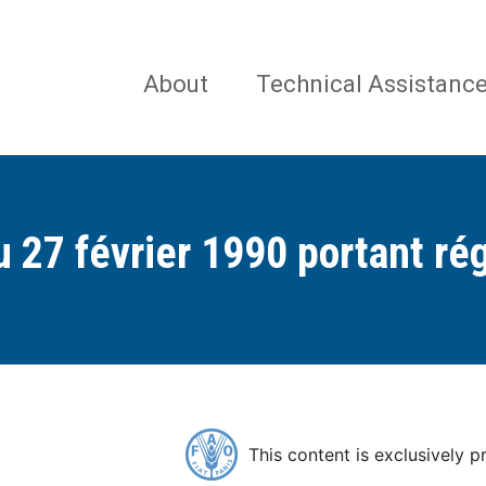
Skip
Se
to
main
navigation
About
Technical Assistanc
content
u 27 février 1990 portant ré
This content is exclusively 